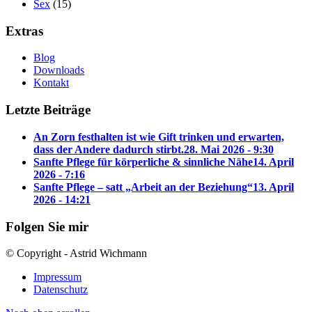
Sex
(15)
Extras
Blog
Downloads
Kontakt
Letzte Beiträge
An Zorn festhalten ist wie Gift trinken und erwarten,
dass der Andere dadurch stirbt.
28. Mai 2026 - 9:30
Sanfte Pflege für körperliche & sinnliche Nähe
14. April
2026 - 7:16
Sanfte Pflege – satt „Arbeit an der Beziehung“
13. April
2026 - 14:21
Folgen Sie mir
© Copyright - Astrid Wichmann
Impressum
Datenschutz