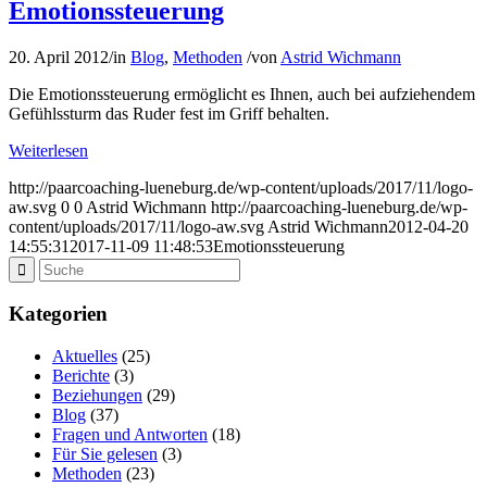
Emotionssteuerung
20. April 2012
/
in
Blog
,
Methoden
/
von
Astrid Wichmann
Die Emo­ti­ons­steue­rung ermög­licht es Ihnen, auch bei auf­zie­hen­dem
Gefühls­sturm das Ruder fest im Griff behalten.
Weiterlesen
http://paarcoaching-lueneburg.de/wp-content/uploads/2017/11/logo-
aw.svg
0
0
Astrid Wichmann
http://paarcoaching-lueneburg.de/wp-
content/uploads/2017/11/logo-aw.svg
Astrid Wichmann
2012-04-20
14:55:31
2017-11-09 11:48:53
Emotionssteuerung
Kategorien
Aktuelles
(25)
Berichte
(3)
Beziehungen
(29)
Blog
(37)
Fragen und Antworten
(18)
Für Sie gelesen
(3)
Methoden
(23)