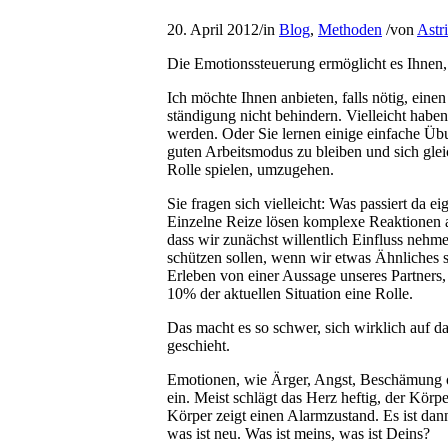
20. April 2012
/
in
Blog
,
Methoden
/
von
Astr
Die Emo­ti­ons­steue­rung ermög­licht es Ihnen
Ich möchte Ihnen anbie­ten, falls nötig, eine
stän­di­gung nicht behin­dern. Viel­leicht hab
wer­den. Oder Sie ler­nen einige ein­fa­che 
guten Arbeits­mo­dus zu blei­ben und sich gleic
Rolle spie­len, umzugehen.
Sie fra­gen sich viel­leicht: Was pas­siert da ei
Ein­zelne Reize lösen kom­plexe Reak­tio­nen
dass wir zunächst wil­lent­lich Ein­fluss neh­m
schüt­zen sol­len, wenn wir etwas Ähn­li­ches
Erle­ben von einer Aus­sage unse­res Part­ners,
10% der aktu­el­len Situa­tion eine Rolle.
Das macht es so schwer, sich wirk­lich auf das 
geschieht.
Emo­tio­nen, wie Ärger, Angst, Beschä­mung od
ein. Meist schlägt das Herz hef­tig, der Kör­pe
Kör­per zeigt einen Alarm­zu­stand. Es ist dann
was ist neu. Was ist meins, was ist Deins?