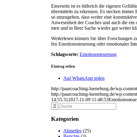
Einer­seits ist es hilf­reich die eige­nen Gefü
über­mit­teln zu erken­nen. Es ste­cken immer B
so umzu­ge­hen, dass wei­ter eine kon­struk­tive
Anwe­sen­heit der Coa­ches und auch die ein
men und in Ihrer Sache wie­der gut wei­ter kl
Wei­ter­le­sen kön­nen Sie über For­schun­gen 
fen Emo­ti­ons­steue­rung oder emo­tio­na­ler Int
Schlagworte:
Emotionssteuerung
Eintrag teilen
Auf WhatsApp teilen
http://paarcoaching-lueneburg.de/wp-conten
http://paarcoaching-lueneburg.de/wp-conten
14:55:31
2017-11-09 11:48:53
Emotionssteue
Kategorien
Aktuelles
(25)
Berichte
(3)