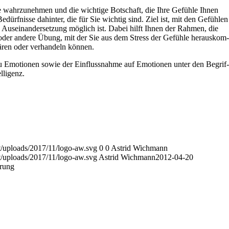
hle wahr­zu­neh­men und die wich­tige Bot­schaft, die Ihre Gefühle Ihnen
edürf­nisse dahin­ter, die für Sie wich­tig sind. Ziel ist, mit den Gefüh­len
 Aus­ein­an­der­set­zung mög­lich ist. Dabei hilft Ihnen der Rah­men, die
 oder andere Übung, mit der Sie aus dem Stress der Gefühle her­aus­kom­
ä­ren oder ver­han­deln können.
zu Emo­tio­nen sowie der Ein­fluss­nahme auf Emo­tio­nen unter den Begrif­
elligenz.
t/uploads/2017/11/logo-aw.svg
0
0
Astrid Wichmann
t/uploads/2017/11/logo-aw.svg
Astrid Wichmann
2012-04-20
rung