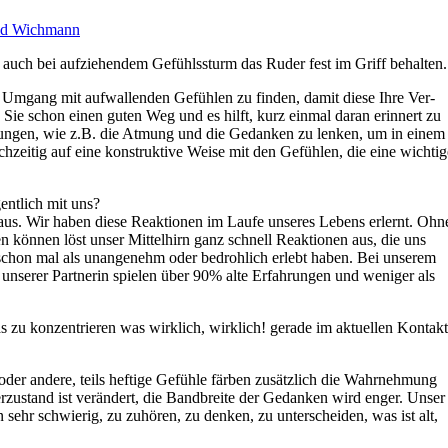
id Wichmann
, auch bei auf­zie­hen­dem Gefühls­sturm das Ruder fest im Griff behalten.
n Umgang mit auf­wal­len­den Gefüh­len zu fin­den, damit diese Ihre Ver­
en Sie schon einen guten Weg und es hilft, kurz ein­mal daran erin­nert zu
Übun­gen, wie z.B. die Atmung und die Gedan­ken zu len­ken, um in einem
h­zei­tig auf eine kon­struk­tive Weise mit den Gefüh­len, die eine wich­ti
gent­lich mit uns?
 aus. Wir haben diese Reak­tio­nen im Laufe unse­res Lebens erlernt. Ohn
en kön­nen löst unser Mit­tel­hirn ganz schnell Reak­tio­nen aus, die uns
 schon mal als unan­ge­nehm oder bedroh­lich erlebt haben. Bei unse­rem
 unse­rer Part­ne­rin spie­len über 90% alte Erfah­run­gen und weni­ger als
zu kon­zen­trie­ren was wirk­lich, wirk­lich! gerade im aktu­el­len Kon­takt
er andere, teils hef­tige Gefühle fär­ben zusätz­lich die Wahr­neh­mung
r­zu­stand ist ver­än­dert, die Band­breite der Gedan­ken wird enger. Unser
 sehr schwie­rig, zu zuhö­ren, zu den­ken, zu unter­schei­den, was ist alt,