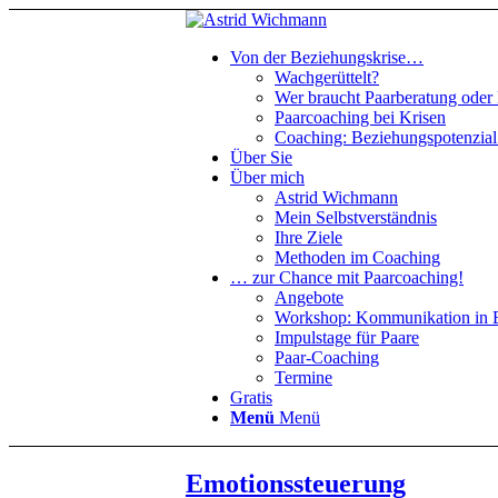
Von der Beziehungskrise…
Wachgerüttelt?
Wer braucht Paarberatung oder
Paarcoaching bei Krisen
Coaching: Beziehungspotenzial 
Über Sie
Über mich
Astrid Wichmann
Mein Selbstverständnis
Ihre Ziele
Methoden im Coaching
… zur Chance mit Paarcoaching!
Angebote
Workshop: Kommunikation in 
Impulstage für Paare
Paar-Coaching
Termine
Gratis
Menü
Menü
Emotionssteuerung