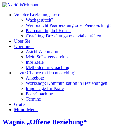
Von der Beziehungskrise…
Wachgerüttelt?
Wer braucht Paarberatung oder Paarcoaching?
Paarcoaching bei Krisen
Coaching: Beziehungspotenzial entfalten
Über Sie
Über mich
Astrid Wichmann
Mein Selbstverständnis
Ihre Ziele
Methoden im Coaching
… zur Chance mit Paarcoaching!
Angebote
Workshop: Kommunikation in Beziehungen
Impulstage für Paare
Paar-Coaching
Termine
Gratis
Menü
Menü
Wagnis „Offene Beziehung“