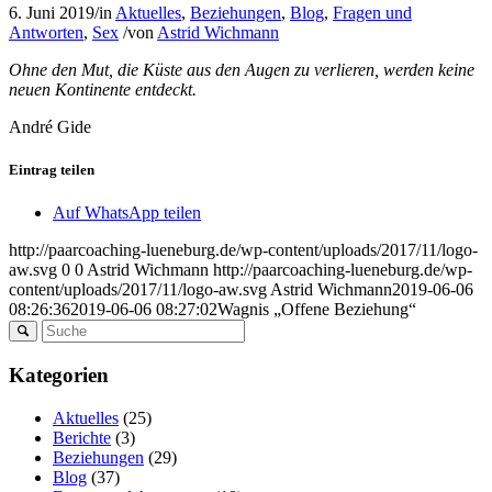
6. Juni 2019
/
in
Aktuelles
,
Beziehungen
,
Blog
,
Fragen und
Antworten
,
Sex
/
von
Astrid Wichmann
Ohne den Mut, die Küste aus den Augen zu verlieren, werden keine
neuen Kontinente entdeckt.
André Gide
Eintrag teilen
Auf WhatsApp teilen
http://paarcoaching-lueneburg.de/wp-content/uploads/2017/11/logo-
aw.svg
0
0
Astrid Wichmann
http://paarcoaching-lueneburg.de/wp-
content/uploads/2017/11/logo-aw.svg
Astrid Wichmann
2019-06-06
08:26:36
2019-06-06 08:27:02
Wagnis „Offene Beziehung“
Kategorien
Aktuelles
(25)
Berichte
(3)
Beziehungen
(29)
Blog
(37)