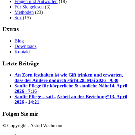
Fragen und Antworten
(18)
Für Sie gelesen
(3)
Methoden
(23)
Sex
(15)
Extras
Blog
Downloads
Kontakt
Letzte Beiträge
An Zorn festhalten ist wie Gift trinken und erwarten,
dass der Andere dadurch stirbt.
28. Mai 2026 - 9:30
Sanfte Pflege für körperliche & sinnliche Nähe
14. April
2026 - 7:16
Sanfte Pflege – satt „Arbeit an der Beziehung“
13. April
2026 - 14:21
Folgen Sie mir
© Copyright - Astrid Wichmann